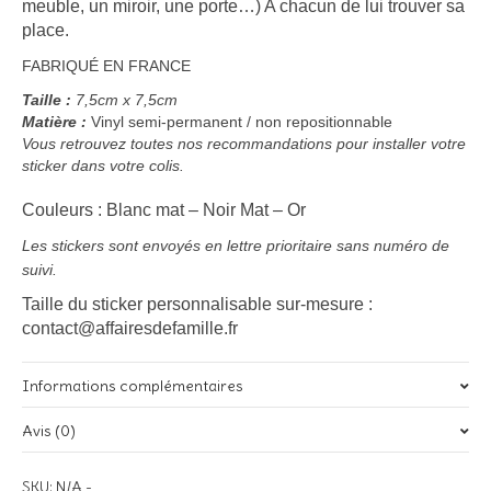
meuble, un miroir, une porte…) A chacun de lui trouver sa
place.
FABRIQUÉ EN FRANCE
Taille :
7,5
cm x 7,5cm
Matière :
Vinyl semi-permanent / non repositionnable
Vous retrouvez toutes nos recommandations pour installer votre
sticker dans votre colis.
Couleurs : Blanc mat – Noir Mat – Or
Les stickers sont envoyés en lettre prioritaire sans numéro de
suivi.
Taille du sticker personnalisable sur-mesure :
contact@affairesdefamille.fr
Informations complémentaires
Avis (0)
Poids
ND
Il n’y a pas encore d’avis.
SKU:
N/A
-