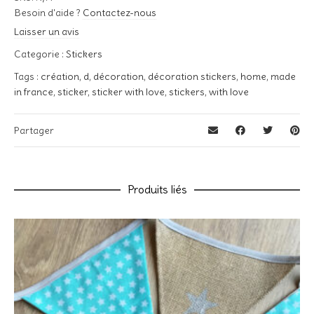
Couleurs
Soyez le premier à laisser votre avis sur “Sticker « With Love »”
Besoin d'aide ?
Contactez-nous
Blanc, Noir, Or
Laisser un avis
Votre adresse e-mail ne sera pas publiée.
Les champs
obligatoires sont indiqués avec
*
Categorie :
Stickers
Votre note
*
Tags :
création
,
d
,
décoration
,
décoration stickers
,
home
,
made
in france
,
sticker
,
sticker with love
,
stickers
,
with love
Votre avis
*
Partager
Produits liés
Nom
*
E-mail
*