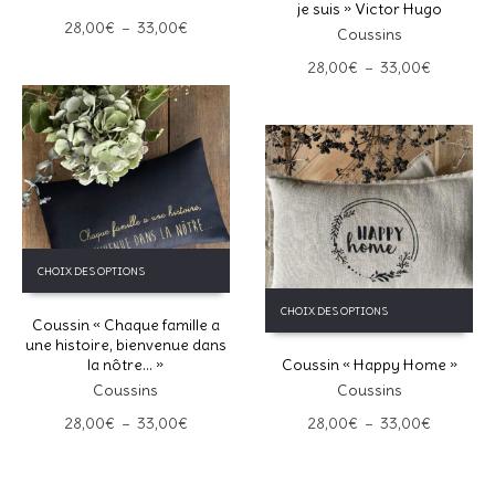
je suis » Victor Hugo
Les
Les
Plage
28,00
€
–
33,00
€
Coussins
options
options
de
peuvent
peuvent
Plage
28,00
€
–
33,00
€
prix :
être
être
de
28,00€
choisies
choisies
prix :
à
sur
sur
28,00€
33,00€
la
la
à
page
page
33,00€
du
du
produit
produit
Ce
CHOIX DES OPTIONS
produit
Ce
a
CHOIX DES OPTIONS
produit
Coussin « Chaque famille a
plusieurs
a
une histoire, bienvenue dans
variations.
la nôtre… »
Coussin « Happy Home »
plusieurs
Les
variations.
Coussins
Coussins
options
Les
peuvent
Plage
Plage
28,00
€
–
33,00
€
28,00
€
–
33,00
€
options
être
de
de
peuvent
choisies
prix :
prix :
être
sur
28,00€
28,00€