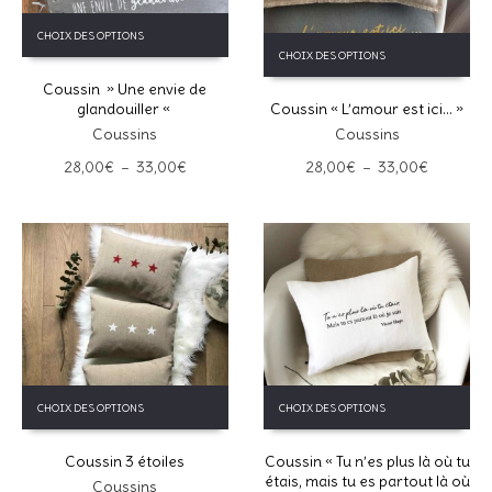
Ce
CHOIX DES OPTIONS
Ce
produit
CHOIX DES OPTIONS
produit
a
a
Coussin » Une envie de
plusieurs
glandouiller «
Coussin « L’amour est ici… »
plusieurs
variations.
variations.
Les
Coussins
Coussins
Les
options
Plage
Plage
28,00
€
–
33,00
€
28,00
€
–
33,00
€
options
peuvent
de
de
peuvent
être
prix :
prix :
être
choisies
28,00€
28,00€
choisies
sur
à
à
sur
la
33,00€
33,00€
la
page
page
du
du
produit
produit
Ce
Ce
CHOIX DES OPTIONS
CHOIX DES OPTIONS
produit
produit
a
a
Coussin 3 étoiles
Coussin « Tu n’es plus là où tu
plusieurs
plusieurs
étais, mais tu es partout là où
variations.
variations.
Coussins