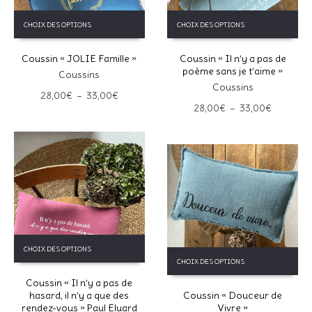
Ce
Ce
CHOIX DES OPTIONS
CHOIX DES OPTIONS
produit
produit
a
a
Coussin « JOLIE Famille »
Coussin « Il n’y a pas de
plusieurs
plusieurs
poème sans je t’aime »
variations.
variations.
Coussins
Les
Les
Coussins
Plage
28,00
€
–
33,00
€
options
options
Plage
28,00
€
–
33,00
€
de
peuvent
peuvent
de
prix :
être
être
prix :
28,00€
choisies
choisies
28,00€
à
sur
sur
à
33,00€
la
la
33,00€
page
page
du
du
produit
produit
Ce
CHOIX DES OPTIONS
Ce
produit
CHOIX DES OPTIONS
produit
a
a
Coussin « Il n’y a pas de
plusieurs
hasard, il n’y a que des
Coussin « Douceur de
plusieurs
variations.
rendez-vous » Paul Eluard
Vivre »
variations.
Les