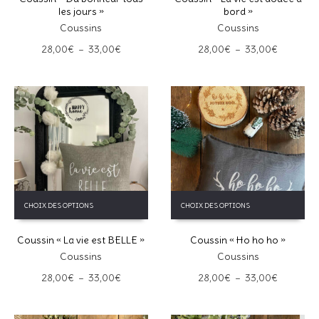
les jours »
bord »
variations.
variations.
Les
Coussins
Les
Coussins
options
options
Plage
Plage
28,00
€
–
33,00
€
28,00
€
–
33,00
€
peuvent
peuvent
de
de
être
être
prix :
prix :
choisies
choisies
28,00€
28,00€
sur
sur
à
à
la
la
33,00€
33,00€
page
page
du
du
produit
produit
Ce
Ce
CHOIX DES OPTIONS
CHOIX DES OPTIONS
produit
produit
a
a
Coussin « La vie est BELLE »
Coussin « Ho ho ho »
plusieurs
plusieurs
variations.
variations.
Coussins
Coussins
Les
Les
Plage
Plage
28,00
€
–
33,00
€
28,00
€
–
33,00
€
options
options
de
de
peuvent
peuvent
prix :
prix :
être
être