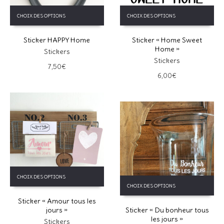
Ce
Ce
CHOIX DES OPTIONS
CHOIX DES OPTIONS
produit
produit
a
a
Sticker HAPPY Home
Sticker « Home Sweet
plusieurs
plusieurs
Home »
variations.
variations.
Stickers
Les
Les
Stickers
7,50
€
options
options
6,00
€
peuvent
peuvent
être
être
choisies
choisies
sur
sur
la
la
page
page
du
du
produit
produit
Ce
CHOIX DES OPTIONS
Ce
produit
CHOIX DES OPTIONS
produit
a
a
Sticker « Amour tous les
plusieurs
jours »
Sticker « Du bonheur tous
plusieurs
variations.
les jours »
variations.
Les
Stickers