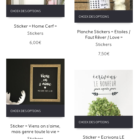
Ce
CHOIX DES OPTIONS
Ce
produit
CHOIX DES OPTIONS
produit
a
a
Sticker « Home Cerf »
plusieurs
Planche Stickers « Etoiles /
plusieurs
variations.
Stickers
Faut Rêver / Love »
variations.
Les
6,00
€
Les
Stickers
options
options
peuvent
7,50
€
peuvent
être
être
choisies
choisies
sur
sur
la
la
page
page
du
du
produit
produit
Ce
CHOIX DES OPTIONS
produit
Ce
a
CHOIX DES OPTIONS
produit
Sticker « Viens on s’aime,
plusieurs
a
mais genre toute la vie »
variations.
Sticker « Ecrivons LE
plusieurs
Les
Stickers