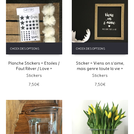
Ce
Ce
CHOIX DES OPTIONS
CHOIX DES OPTIONS
produit
produit
a
a
Planche Stickers « Etoiles /
Sticker « Viens on s’aime,
plusieurs
plusieurs
Faut Rêver / Love »
mais genre toute la vie »
variations.
variations.
Les
Stickers
Les
Stickers
options
options
7,50
€
7,50
€
peuvent
peuvent
être
être
choisies
choisies
sur
sur
la
la
page
page
du
du
produit
produit