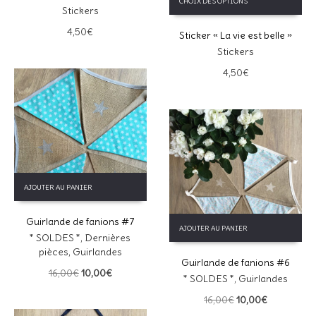
CHOIX DES OPTIONS
produit
variations.
Stickers
a
Les
4,50
€
Sticker « La vie est belle »
plusieurs
options
variations.
peuvent
Stickers
Les
être
4,50
€
options
choisies
peuvent
sur
être
la
choisies
page
sur
du
la
produit
page
du
AJOUTER AU PANIER
produit
Guirlande de fanions #7
AJOUTER AU PANIER
* SOLDES *
,
Dernières
pièces
,
Guirlandes
Guirlande de fanions #6
Le
Le
16,00
€
10,00
€
* SOLDES *
,
Guirlandes
prix
prix
Le
Le
16,00
€
10,00
€
initial
actuel
prix
prix
était :
est :