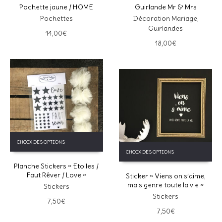
Pochette jaune / HOME
Guirlande Mr & Mrs
Pochettes
Décoration Mariage
,
Guirlandes
14,00
€
18,00
€
Ce
CHOIX DES OPTIONS
produit
Ce
CHOIX DES OPTIONS
a
produit
Planche Stickers « Etoiles /
plusieurs
a
Faut Rêver / Love »
Sticker « Viens on s’aime,
variations.
plusieurs
mais genre toute la vie »
Les
Stickers
variations.
options
Les
Stickers
7,50
€
peuvent
options
7,50
€
être
peuvent