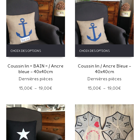
Ce
Ce
CHOIX DES OPTIONS
CHOIX DES OPTIONS
produit
produit
a
a
Coussin lin « BAIN » / Ancre
Coussin lin / Ancre Bleue –
plusieurs
plusieurs
bleue – 40x40cm
40x40cm
variations.
variations.
Les
Dernières pièces
Les
Dernières pièces
options
options
Plage
Plage
15,00
€
–
19,00
€
15,00
€
–
19,00
€
peuvent
peuvent
de
de
être
être
prix :
prix :
choisies
choisies
15,00€
15,00€
sur
sur
à
à
la
la
19,00€
19,00€
page
page
du
du
produit
produit