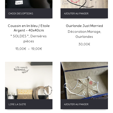
Ce
CHOIX DES OPTIONS
AJOUTER AU PANIER
produit
a
Coussin en lin bleu / Etoile
Guirlande Just Married
plusieurs
Argent – 40x40cm
variations.
Décoration Mariage
,
Les
* SOLDES *
,
Dernières
Guirlandes
options
pièces
30,00
€
peuvent
Plage
15,00
€
–
19,00
€
être
de
choisies
prix :
sur
15,00€
la
à
page
19,00€
du
produit
LIRE LA SUITE
AJOUTER AU PANIER