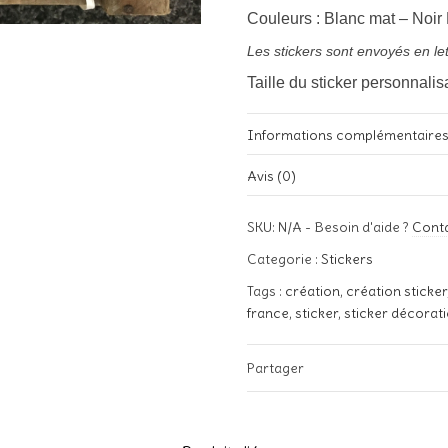
Couleurs : Blanc mat – Noi
Les stickers sont envoyés en let
Taille du sticker personnali
Informations complémentaire
Avis (0)
Poids
Il n’y a pas encore d’avis.
SKU:
N/A
-
Besoin d'aide ?
Cont
Couleurs
Soyez le premier à laisser votre
Categorie :
Stickers
Love »”
Tags :
création
,
création sticker
Votre adresse e-mail ne sera pa
france
,
sticker
,
sticker décorat
Votre note
*
Partager
Votre avis