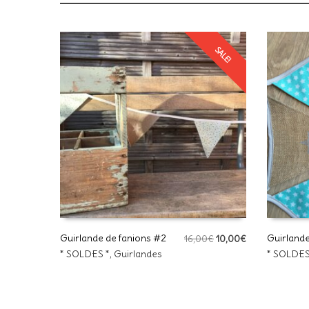
SALE!
Guirlande de fanions #2
Le
Le
Guirlande
16,00
€
10,00
€
prix
prix
* SOLDES *
,
Guirlandes
* SOLDES
AJOUTER AU PANIER
AJOUTE
initial
actuel
était :
est :
16,00€.
10,00€.