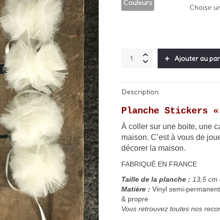
Couleurs
Planche
Ajouter au pan
Stickers
"Etoiles
/
Description
Faut
Rêver
Planche Stickers «
/
Love"
À coller sur une boite, une c
quantity
maison. C’est à vous de joue
décorer la maison.
FABRIQUÉ EN FRANCE
Taille de la planche :
13,5
cm 
Matière :
Vinyl semi-permanent 
& propre
Vous retrouvez toutes nos recom