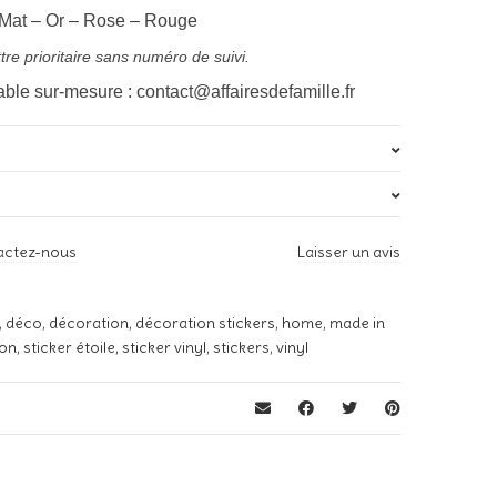
r Mat – Or – Rose – Rouge
tre prioritaire sans numéro de suivi.
sable sur-mesure : contact@affairesdefamille.fr
s
ND
actez-nous
Laisser un avis
Blanc, Noir, Or, Rose, Rouge
 avis sur “Planche Stickers « Etoiles / Faut Rêver /
,
déco
,
décoration
,
décoration stickers
,
home
,
made in
s publiée.
Les champs obligatoires sont indiqués avec
*
ion
,
sticker étoile
,
sticker vinyl
,
stickers
,
vinyl
*