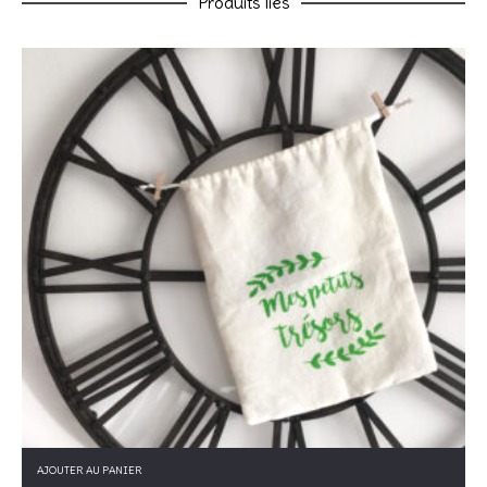
Produits liés
Nom
*
E-mail
*
Enregistrer mon nom, mon e-mail et mon site dans le
navigateur pour mon prochain commentaire.
Ce site utilise Akismet pour réduire les indésirables.
En savoir
plus sur la façon dont les données de vos commentaires sont
traitées
.
AJOUTER AU PANIER