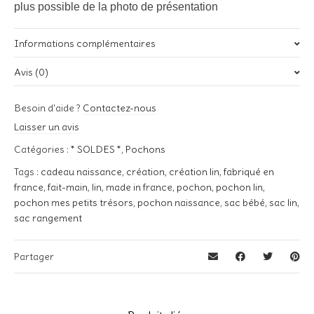
plus possible de la photo de présentation
Informations complémentaires
Avis (0)
Poids
0,020 kg
Il n’y a pas encore d’avis.
Besoin d'aide ?
Contactez-nous
Soyez le premier à laisser votre avis sur “Pochon lin » Mes
Laisser un avis
petits trésors » – Bleu”
Catégories :
* SOLDES *
,
Pochons
Votre adresse e-mail ne sera pas publiée.
Les champs
Tags :
cadeau naissance
,
création
,
création lin
,
fabriqué en
obligatoires sont indiqués avec
*
france
,
fait-main
,
lin
,
made in france
,
pochon
,
pochon lin
,
Votre note
*
pochon mes petits trésors
,
pochon naissance
,
sac bébé
,
sac lin
,
sac rangement
Votre avis
*
Partager