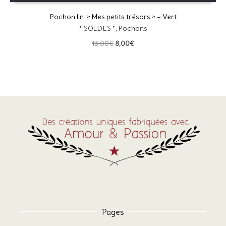
Pochon lin » Mes petits trésors » – Vert
* SOLDES *
,
Pochons
Le
Le
13,00
€
8,00
€
prix
prix
initial
actuel
était :
est :
13,00€.
8,00€.
Pages