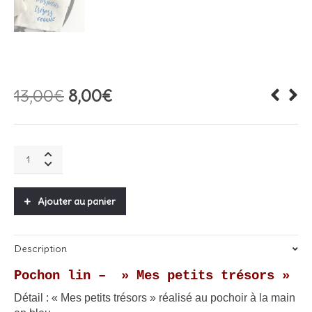
Le
Le
13,00
€
8,00
€
prix
prix
initial
actuel
était :
est :
Pochon
13,00€.
8,00€.
lin
"
Mes
Ajouter au panier
petits
trésors"
-
Description
Bleu
quantity
Pochon lin – » Mes petits trésors »
Détail : « Mes petits trésors » réalisé au pochoir à la main