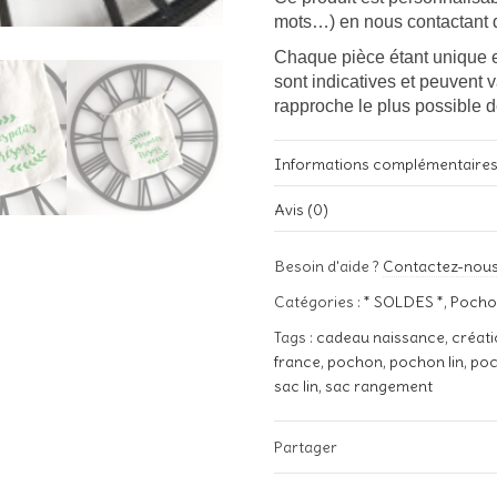
mots…) en nous contactant 
Chaque pièce étant unique e
sont indicatives et peuvent 
rapproche le plus possible d
Informations complémentaire
Avis (0)
Poids
Il n’y a pas encore d’avis.
Besoin d'aide ?
Contactez-nou
Soyez le premier à laisser votre
Catégories :
* SOLDES *
,
Pocho
Votre adresse e-mail ne sera pa
Tags :
cadeau naissance
,
créat
Votre note
*
france
,
pochon
,
pochon lin
,
poc
sac lin
,
sac rangement
Votre avis
Partager