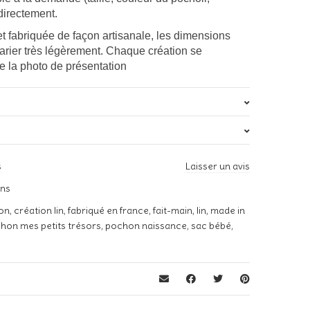
directement.
t fabriquée de façon artisanale, les dimensions
varier très légèrement. Chaque création se
e la photo de présentation
s
0,020 kg
s
Laisser un avis
 avis sur “Pochon lin » Mes petits trésors » – Vert”
ns
s publiée.
Les champs obligatoires sont indiqués avec
*
ion
,
création lin
,
fabriqué en france
,
fait-main
,
lin
,
made in
hon mes petits trésors
,
pochon naissance
,
sac bébé
,
*