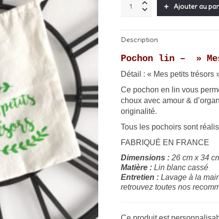
Pochon
13,00€.
8,00€
Ajouter au pan
lin
"
Mes
Description
petits
trésors"
Pochon lin – » Me
-
Vert
Détail : « Mes petits trésors
quantity
Ce pochon en lin vous permet
choux avec amour & d’organis
originalité.
Tous les pochoirs sont réali
FABRIQUÉ EN FRANCE
Dimensions :
26 cm x 34 c
Matière :
Lin blanc cassé
Entretien :
Lavage à la main
retrouvez toutes nos recomm
Ce produit est personnalisab