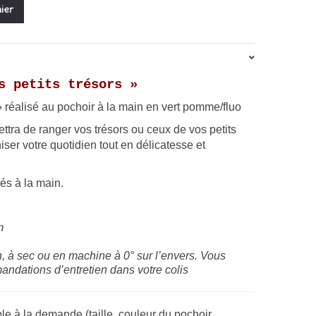
.
ier
s petits trésors »
 » réalisé au pochoir à la main en vert pomme/fluo
tra de ranger vos trésors ou ceux de vos petits
er votre quotidien tout en délicatesse et
sés à la main.
m
, à sec ou en machine à 0° sur l’envers. Vous
andations d’entretien dans votre colis
le à la demande (taille, couleur du pochoir,