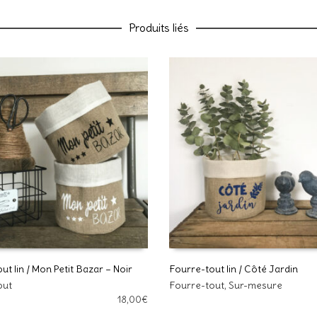
Produits liés
Nom
E-mail
Enregistrer mon nom, mon e-ma
commentaire.
ut lin / Mon Petit Bazar – Noir
Fourre-tout lin / Côté Jardin
Ce
out
Fourre-tout
,
Sur-mesure
R AU PANIER
CHOIX DES OPTIONS
produit
18,00
€
Ce site utilise Akismet pour réd
a
données de vos commentaires s