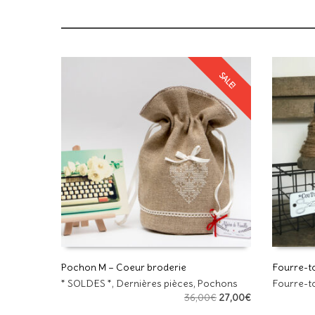
SALE!
Pochon M – Coeur broderie
Fourre-to
* SOLDES *
,
Dernières pièces
,
Pochons
Fourre-t
AJOUTER AU PANIER
AJOUTE
Le
Le
36,00
€
27,00
€
prix
prix