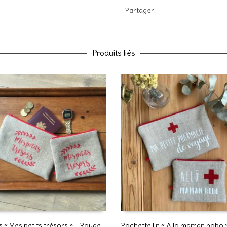
Votre avis
Partager
Produits liés
Nom
E-mail
Enregistrer mon nom, mon e-ma
commentaire.
 « Mes petits trésors » – Rouge
Pochette lin « Allo maman bobo 