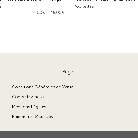
s
Pochettes
DES OPTIONS
AJOUTER AU PANIER
Plage
14,00
€
–
18,00
€
Ce site utilise Akismet pour réd
de
données de vos commentaires s
prix :
14,00€
à
18,00€
Pages
Conditions Générales de Vente
Contactez-nous
Mentions Légales
Paiements Sécurisés