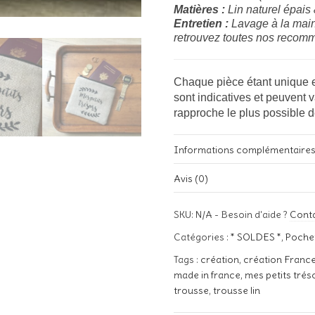
Matières :
Lin naturel épais 
Entretien :
Lavage à la main
retrouvez toutes nos recomma
Chaque pièce étant unique e
sont indicatives et peuvent 
rapproche le plus possible d
Informations complémentaire
Avis (0)
Poids
Il n’y a pas encore d’avis.
SKU:
N/A
-
Besoin d'aide ?
Cont
Taille
Soyez le premier à laisser votre
Catégories :
* SOLDES *
,
Poche
Votre adresse e-mail ne sera pa
Tags :
création
,
création Franc
Votre note
*
made in france
,
mes petits trés
trousse
,
trousse lin