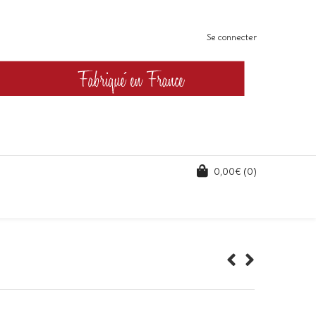
Se connecter
0,00
€
(0)
lage
e
ix :
2,00€