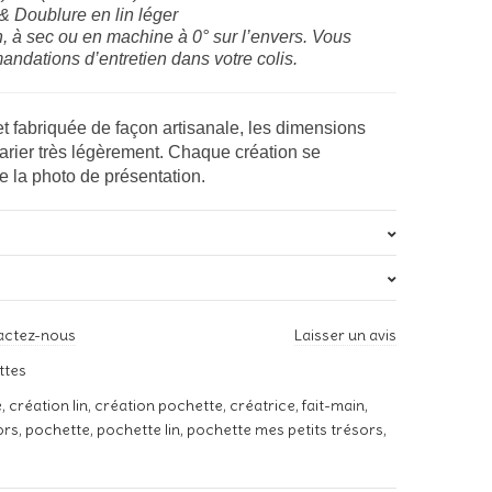
& Doublure en lin léger
, à sec ou en machine à 0° sur l’envers. Vous
ndations d’entretien dans votre colis.
t fabriquée de façon artisanale, les dimensions
varier très légèrement. Chaque création se
e la photo de présentation.
s
0,02 kg
actez-nous
Laisser un avis
M, L
 avis sur “Pochette « Mes petits trésors » – Noir”
ttes
s publiée.
Les champs obligatoires sont indiqués avec
*
e
,
création lin
,
création pochette
,
créatrice
,
fait-main
,
ors
,
pochette
,
pochette lin
,
pochette mes petits trésors
,