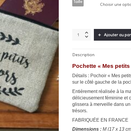
à
Taille
1
Pochette
Ajouter au pan
"Mes
petits
trésors"
Description
-
Noir
Pochette « Mes petit
quantity
Détails : Pochoir « Mes petit
sur le côté gauche de la poc
Entièrement réalisée à la mai
délicieusement féminine et or
glissera à merveille dans un
trésors.
FABRIQUÉE EN FRANCE
Dimensions :
M (17 x 13 cm