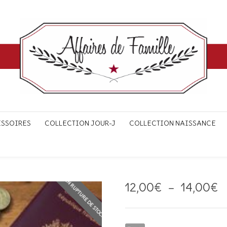
ESSOIRES
COLLECTION JOUR-J
COLLECTION NAISSANCE
EN RUPTURE DE STOCK
P
12,00
€
–
14,00
€
d
pr
1