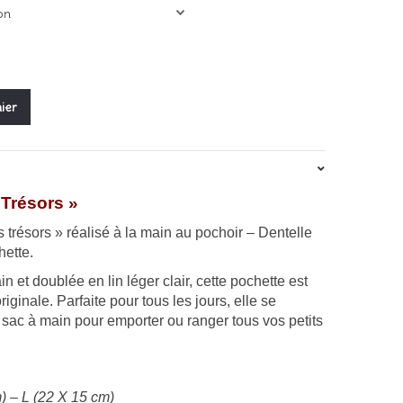
4,00€
ier
s Trésors »
s trésors » réalisé à la main au pochoir –
Dentelle
hette.
n et doublée en lin léger clair, cette pochette est
iginale. Parfaite pour tous les jours, elle se
 sac à main pour emporter ou ranger tous vos petits
) – L (22 X 15 cm)