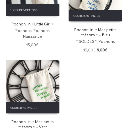
Ce
CHOIX DES OPTIONS
produit
AJOUTER AU PANIER
a
Pochon lin « Little Girl »
plusieurs
Pochon lin » Mes petits
variations.
Pochons
,
Pochons
trésors » – Bleu
Les
Naissance
options
* SOLDES *
,
Pochons
13,00
€
peuvent
Le
Le
13,00
€
8,00
€
être
prix
prix
choisies
initial
actuel
sur
était :
est :
la
13,00€.
8,00€.
page
du
produit
AJOUTER AU PANIER
Pochon lin » Mes petits
trésors » – Vert