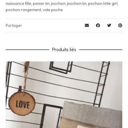
naissance fille
,
panier lin
,
pochon
,
pochon lin
,
pochon little girl
,
pochon rangement
,
vide poche
Votre avis
*
Partager
Nom
*
Produits liés
E-mail
*
Enregistrer mon nom, mon e-mail et mon site dans le
navigateur pour mon prochain commentaire.