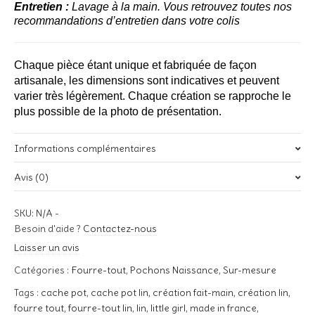
Entretien :
Lavage à la main. Vous retrouvez toutes nos
recommandations d’entretien dans votre colis
Chaque pièce étant unique et fabriquée de façon
artisanale, les dimensions sont indicatives et peuvent
varier très légèrement. Chaque création se rapproche le
plus possible de la photo de présentation.
Informations complémentaires
Avis (0)
Poids
0,09 kg
Il n’y a pas encore d’avis.
SKU:
N/A
-
Couleurs pochoir
Soyez le premier à laisser votre avis sur “Fourre-tout lin / Little
Besoin d'aide ?
Contactez-nous
Girl”
Noir, Blanc, Rouge, Bleu Marine
Laisser un avis
Votre adresse e-mail ne sera pas publiée.
Les champs
Catégories :
Fourre-tout
,
Pochons Naissance
,
Sur-mesure
Tissu haut du fourre-tout
obligatoires sont indiqués avec
*
Tags :
Tissu C, Tissu D, Lin Ecru, Lin Blanc cassé, Lin Or, Lin Argent
cache pot
,
cache pot lin
,
création fait-main
,
création lin
,
Votre note
*
fourre tout
,
fourre-tout lin
,
lin
,
little girl
,
made in france
,