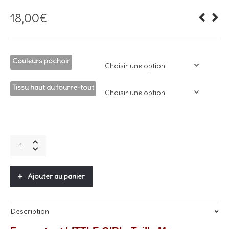
18,00
€
Couleurs pochoir
Tissu haut du fourre-tout
Fourre-
tout
lin
/
Ajouter au panier
Little
Girl
quantity
Description