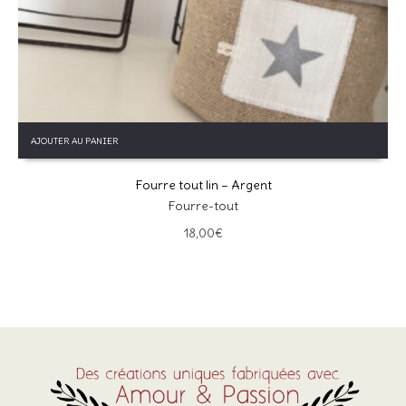
Ce site utilise Akismet pour réduire les indésirables.
En savoir
plus sur la façon dont les données de vos commentaires sont
traitées
.
AJOUTER AU PANIER
Fourre tout lin – Argent
Fourre-tout
18,00
€