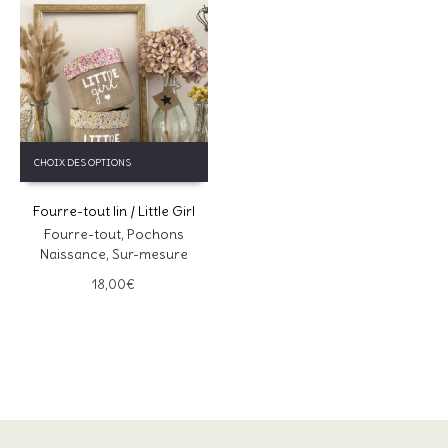
Ce
CHOIX DES OPTIONS
produit
a
Fourre-tout lin / Little Girl
plusieurs
variations.
Fourre-tout
,
Pochons
Les
Naissance
,
Sur-mesure
options
18,00
€
peuvent
être
choisies
sur
la
page
du
produit