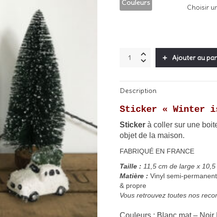
Couleurs
Sticker
Ajouter au pan
"Winter
is
coming
Description
N°2"
quantity
Sticker « Winter i
Sticker
à
coller sur une boit
objet d
e la maison.
FABRIQUÉ EN FRANCE
Taille :
11,5
cm de large x 10,5
Matière :
Vinyl semi-permanent 
& propre
Vous retrouvez toutes nos recom
Couleurs : Blanc mat – Noir