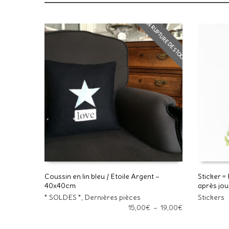
EN RUPTURE DE STOCK
Coussin en lin bleu / Etoile Argent –
Sticker 
40x40cm
après jou
Ce
Ce
CHOIX DES OPTIONS
CHOIX 
produit
* SOLDES *
,
Dernières pièces
produit
Stickers
Plage
a
15,00
€
–
19,00
€
a
de
plusieurs
plusieurs
prix :
variations.
variations.