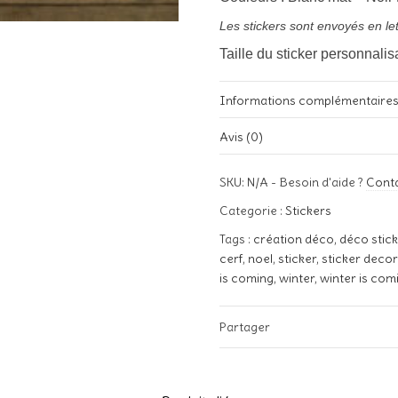
Les stickers sont envoyés en let
Taille du sticker personnali
Informations complémentaire
Avis (0)
Poids
Il n’y a pas encore d’avis.
SKU:
N/A
-
Besoin d'aide ?
Cont
Couleurs
Soyez le premier à laisser votre
Categorie :
Stickers
Votre adresse e-mail ne sera pa
Tags :
création déco
,
déco stic
Votre note
*
cerf
,
noel
,
sticker
,
sticker decor
is coming
,
winter
,
winter is com
Votre avis
Partager