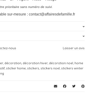
tre prioritaire sans numéro de suivi.
sable sur-mesure : contact@affairesdefamille.fr
s
ND
actez-nous
Laisser un avis
Blanc, Noir, Or, Argent, Rose, Rouge
 avis sur “Sticker « Winter is coming N°2 »”
s publiée.
Les champs obligatoires sont indiqués avec
*
ker
,
décoration
,
décoration hiver
,
décoration noel
,
home
atif
,
sticker home
,
stickers
,
stickers noel
,
stickers winter
ing
*