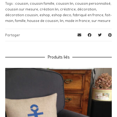
Tags :
coussin
,
coussin famille
,
coussin lin
,
coussin personnalisé
,
obligatoires sont indiqués avec
*
coussin sur mesure
,
création lin
,
créatrice
,
décoration
,
Votre note
*
décoration coussin
,
eshop
,
eshop deco
,
fabriqué en france
,
fait-
main
,
famille
,
housse de coussin
,
lin
,
made in france
,
sur mesure
Votre avis
*
Partager
Produits liés
Nom
*
E-mail
*
Enregistrer mon nom, mon e-mail et mon site dans le
navigateur pour mon prochain commentaire.