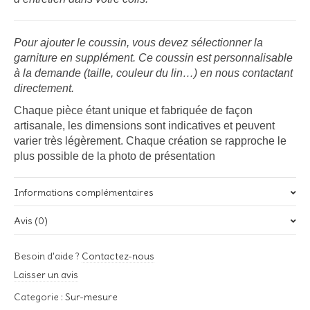
Pour ajouter le coussin, vous devez sélectionner la
garniture en supplément.
Ce coussin est personnalisable
à la demande (taille, couleur du lin…) en nous contactant
directement.
Chaque pièce étant unique et fabriquée de façon
artisanale, les dimensions sont indicatives et peuvent
varier très légèrement. Chaque création se rapproche le
plus possible de la photo de présentation
Informations complémentaires
Avis (0)
Poids
0,290 kg
Il n’y a pas encore d’avis.
Besoin d'aide ?
Contactez-nous
Soyez le premier à laisser votre avis sur “Coussin sur-mesure
Laisser un avis
« De St Germain à St Gildas…Hissez haut ! » – 30x50cm”
Categorie :
Sur-mesure
Votre adresse e-mail ne sera pas publiée.
Les champs