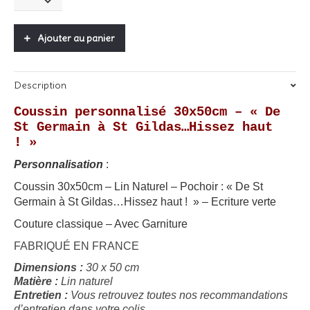
sur-
mesure
"De
Ajouter au panier
St
Germain
à
Description
St
Gildas...Hissez
Coussin personnalisé 30x50cm – « De
haut
St Germain à St Gildas…Hissez haut
!"
-
! »
30x50cm
Personnalisation
:
quantity
Coussin 30x50cm – Lin Naturel – Pochoir : « De St
Germain à St Gildas…Hissez haut ! » – Ecriture verte
Couture classique – Avec Garniture
FABRIQUÉ EN FRANCE
Dimensions :
30 x 50 cm
Matière :
Lin naturel
Entretien :
Vous retrouvez toutes nos recommandations
d’entretien dans votre colis.