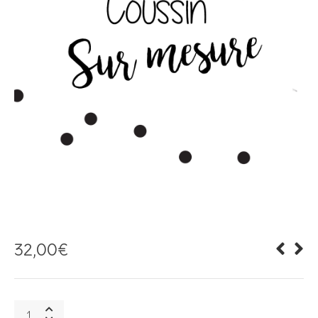
32,00
€
Coussin