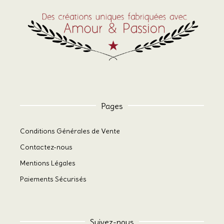
page
du
produit
Pages
Conditions Générales de Vente
Contactez-nous
Mentions Légales
Paiements Sécurisés
Suivez-nous