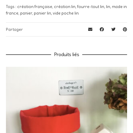
Votre note
*
Tags :
Noir, Blanc, Rouge, Bleu Marine, Bleu Jean, Bordeaux
création française
,
création lin
,
fourre-tout lin
,
lin
,
made in
france
,
panier
,
panier lin
,
vide poche lin
Votre avis
*
Partager
Produits liés
Nom
*
E-mail
*
Enregistrer mon nom, mon e-mail et mon site dans le
navigateur pour mon prochain commentaire.