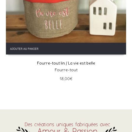
Ce site utilise Akismet pour réduire les indésirables.
En savoir
plus sur la façon dont les données de vos commentaires sont
traitées
.
AJOUTER AU PANIER
Fourre-tout lin / La vie est belle
Fourre-tout
18,00
€