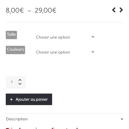
Plage
8,00
€
–
29,00
€
de
prix :
8,00€
à
Taille
29,00€
Couleurs
Paniers
Lettres
en
lin
Ajouter au panier
quantity
Description