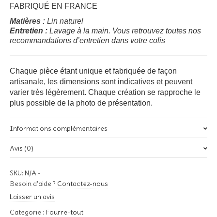
FABRIQUÉ EN FRANCE
Matières :
Lin naturel
Entretien :
Lavage à la main. Vous retrouvez toutes nos
recommandations d’entretien dans votre colis
Chaque pièce étant unique et fabriquée de façon
artisanale, les dimensions sont indicatives et peuvent
varier très légèrement. Chaque création se rapproche le
plus possible de la photo de présentation.
Informations complémentaires
Avis (0)
Poids
ND
Il n’y a pas encore d’avis.
SKU:
N/A
-
Taille
Soyez le premier à laisser votre avis sur “Paniers Lettres en lin”
Besoin d'aide ?
Contactez-nous
Trio, L, M, S
Laisser un avis
Votre adresse e-mail ne sera pas publiée.
Les champs
obligatoires sont indiqués avec
*
Categorie :
Fourre-tout
Couleurs