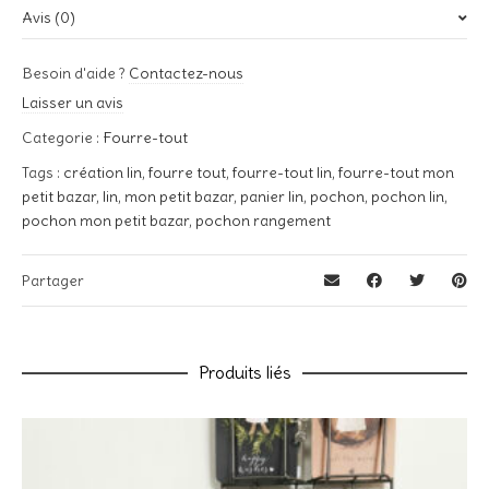
Avis (0)
Poids
0,09 kg
Il n’y a pas encore d’avis.
Besoin d'aide ?
Contactez-nous
Soyez le premier à laisser votre avis sur “Fourre-tout lin / Mon
Laisser un avis
Petit Bazar – Noir”
Categorie :
Fourre-tout
Votre adresse e-mail ne sera pas publiée.
Les champs
Tags :
création lin
,
fourre tout
,
fourre-tout lin
,
fourre-tout mon
obligatoires sont indiqués avec
*
petit bazar
,
lin
,
mon petit bazar
,
panier lin
,
pochon
,
pochon lin
,
Votre note
*
pochon mon petit bazar
,
pochon rangement
Votre avis
Partager
*
Produits liés
Nom
*