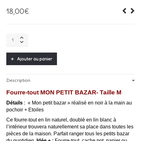
18,00
€
Fourre-
tout
lin
/
Ajouter au panier
Mon
Petit
Bazar
Description
-
Noir
Fourre-tout MON PETIT BAZAR- Taille M
quantity
Détails
: « Mon petit bazar » réalisé en noir à la main au
pochoir + Etoiles
Ce fourre-tout en lin naturel, doublé en lin blanc à
l’intérieur trouvera naturellement sa place dans toutes les
pièces de la maison. Parfait ranger tous les petits bazar
du quotidien.
Idée + :
Fourre-tout, cache pot, panier ou