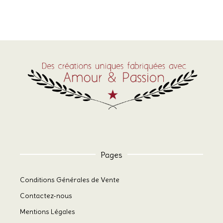
peuvent
être
choisies
sur
la
page
du
produit
Pages
Conditions Générales de Vente
Contactez-nous
Mentions Légales