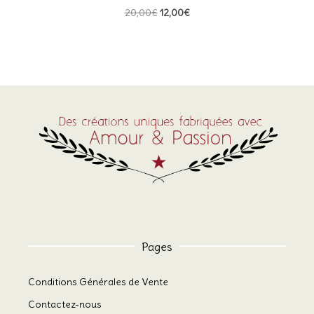
Le
Le
20,00
€
12,00
€
prix
prix
initial
actuel
était :
est :
20,00€.
12,00€.
Pages
Conditions Générales de Vente
Contactez-nous