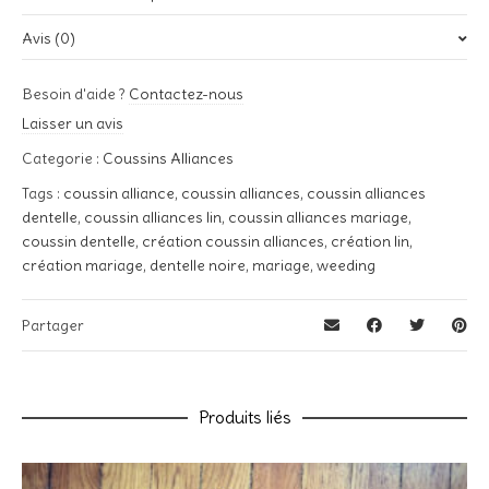
Avis (0)
Poids
0,03 kg
Il n’y a pas encore d’avis.
Besoin d'aide ?
Contactez-nous
Soyez le premier à laisser votre avis sur “Coussin alliances Mr &
Laisser un avis
Mrs – Dentelle noire”
Categorie :
Coussins Alliances
Votre adresse e-mail ne sera pas publiée.
Les champs
Tags :
coussin alliance
,
coussin alliances
,
coussin alliances
obligatoires sont indiqués avec
*
dentelle
,
coussin alliances lin
,
coussin alliances mariage
,
Votre note
*
coussin dentelle
,
création coussin alliances
,
création lin
,
création mariage
,
dentelle noire
,
mariage
,
weeding
Votre avis
*
Partager
Produits liés
Nom
*