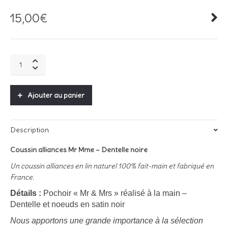
15,00
€
Coussin
alliances
Mr
&
Ajouter au panier
Mrs
-
Dentelle
Description
noire
quantity
Coussin alliances Mr Mme – Dentelle noire
Un coussin alliances en lin naturel 100% fait-main et fabriqué en
France.
Détails :
Pochoir « Mr & Mrs » réalisé à la main –
Dentelle et noeuds en satin noir
Nous apportons une grande importance à la sélection