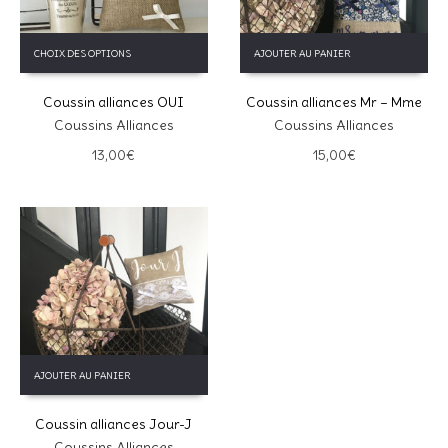
Ce
CHOIX DES OPTIONS
AJOUTER AU PANIER
produit
a
Coussin alliances OUI
Coussin alliances Mr – Mme
plusieurs
variations.
Coussins Alliances
Coussins Alliances
Les
13,00
€
15,00
€
options
peuvent
être
choisies
sur
la
page
du
produit
AJOUTER AU PANIER
Coussin alliances Jour-J
Coussins Alliances