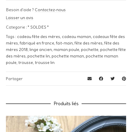
0,02 kg
Il n’y a pas encore d’avis.
Besoin d'aide ?
Contactez-nous
Tissus
Soyez le premier à laisser votre avis sur “Pochette « Maman
Laisser un avis
Poule » – Lin rose”
Lin Naturel, Lin Rose, Lin Bleu
Categorie :
* SOLDES *
Votre adresse e-mail ne sera pas publiée.
Les champs
Couleurs pochoir
Tags :
cadeau fête des mères
,
cadeau maman
,
cadeaux fête des
obligatoires sont indiqués avec
*
mères
Blanc, Ecru, Noir, Or, Argent, Rouge, Fuschia, Bordeaux, Bleu
,
fabriqué en france
,
fait-main
,
fête des mères
,
fête des
Votre note
*
mères 2018
Marine
,
linge ancien
,
maman poule
,
pochette
,
pochette fête
des mères
,
pochette lin
,
pochette maman
,
pochette maman
poule
,
trousse
,
trousse lin
Votre avis
*
Partager
Nom
*
Produits liés
E-mail
*