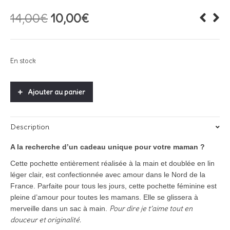
Le
Le
14,00
€
10,00
€
prix
prix
initial
actuel
était :
est :
14,00€.
10,00€.
En stock
Ajouter au panier
Description
A la recherche d’un cadeau unique pour votre maman ?
Cette pochette entièrement réalisée à la main et doublée en lin
léger clair, est confectionnée avec amour dans le Nord de la
France. Parfaite pour tous les jours, cette pochette féminine est
pleine d’amour pour toutes les mamans. Elle se glissera à
Pour dire je t’aime tout en
merveille dans un sac à main.
douceur et originalité.