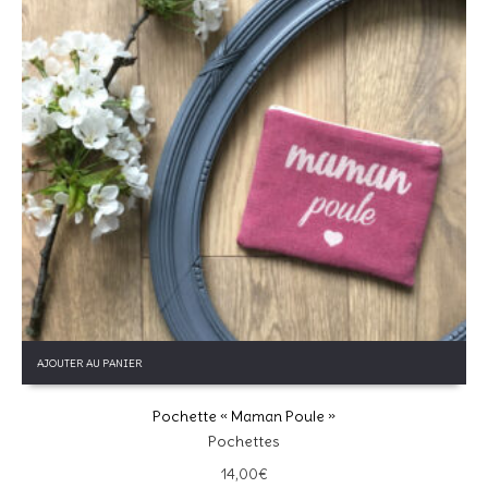
Enregistrer mon nom, mon e-mail et mon site dans le
navigateur pour mon prochain commentaire.
Ce site utilise Akismet pour réduire les indésirables.
En savoir
plus sur la façon dont les données de vos commentaires sont
traitées
.
AJOUTER AU PANIER
Pochette « Maman Poule »
Pochettes
14,00
€