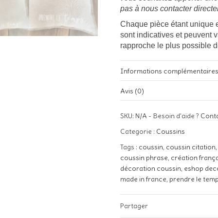
pas à nous contacter d
irect
Chaque pièce étant unique e
sont indicatives et peuvent 
rapproche le plus possible d
Informations complémentaire
Avis (0)
Poids
Il n’y a pas encore d’avis.
SKU:
N/A
-
Besoin d'aide ?
Cont
01 Nat
Soyez le premier à laisser votre
Tissu
07 B
Categorie :
Coussins
Votre adresse e-mail ne sera pa
Tags :
coussin
,
coussin citation
Votre note
*
coussin phrase
,
création franç
Noir, 
Couleur pochoir
décoration coussin
,
eshop dec
made in france
,
prendre le tem
Votre avis
Garniture
Partager
Couture