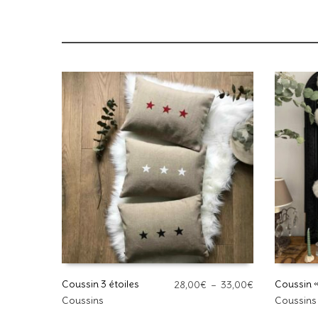
Coussin 3 étoiles
Plage
Coussin «
28,00
€
–
33,00
€
de
Ce
Ce
Coussins
Coussins
CHOIX DES OPTIONS
CHOIX 
prix :
produit
produit