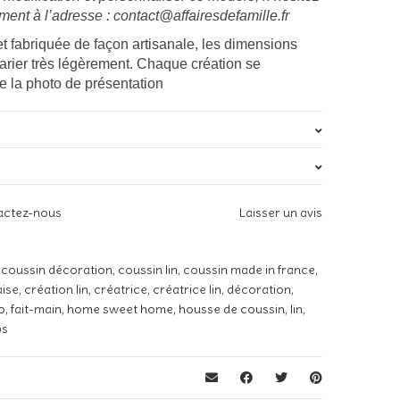
ement à l’adresse : contact@affairesdefamille.fr
t fabriquée de façon artisanale, les dimensions
varier très légèrement. Chaque création se
e la photo de présentation
s
ND
actez-nous
Laisser un avis
urel, 02 Blanc, 03 Ecru, 04 Blanc Cassé, 05 Bleu, 06 Bleu,
 avis sur “Coussin « Prendre le temps »”
leu, 08 Bleu, 09 Bleu, 10 Rose, 11 Rose, 12 Rose, 13 Gris, 14
Gris, 15 Gris, 16 Vert, 17 Marron, 18 Vert, 19 Marron
s publiée.
Les champs obligatoires sont indiqués avec
*
,
coussin décoration
,
coussin lin
,
coussin made in france
,
aise
,
création lin
,
créatrice
,
créatrice lin
,
décoration
,
Blanc, Blanc cassé, Rouge, Or, Argent, Bleu Marine, Taupe,
o
,
fait-main
,
home sweet home
,
housse de coussin
,
lin
,
Fuchsia, Bordeaux
ps
*
Avec, Sans
Classique, Effiloché