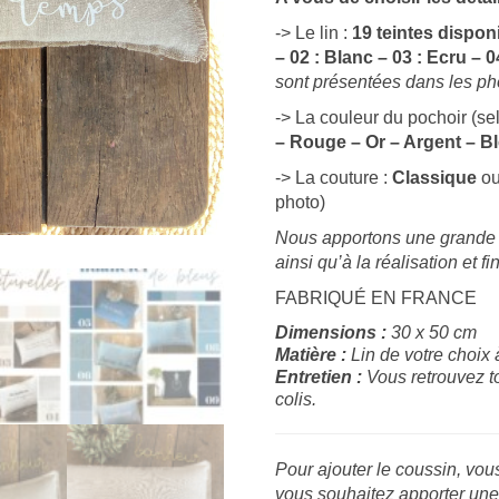
-> Le lin :
19 teintes dispon
– 02 : Blanc – 03 : Ecru –
sont présentées dans les p
-> La couleur du pochoir (sel
– Rouge – Or – Argent – B
-> La couture :
Classique
o
photo)
Nous apportons une grande i
ainsi qu’à la réalisation et f
FABRIQUÉ EN FRANCE
Dimensions :
30 x 50 cm
Matière :
Lin de votre choix
Entretien :
Vous retrouvez t
colis.
Pour ajouter le coussin, vou
vous souhaitez apporter une