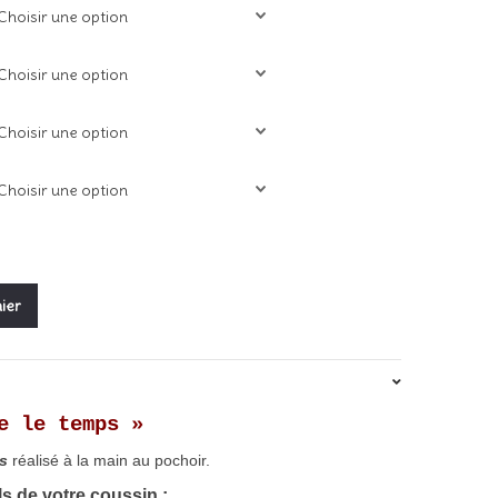
à
33,00€
ier
e le temps »
s
réalisé à la main au pochoir.
ls de votre coussin :