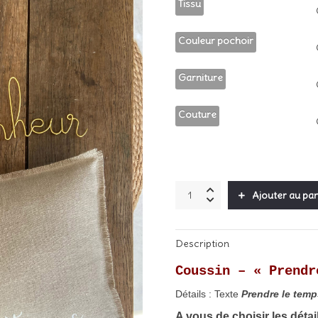
Tissu
Couleur pochoir
Garniture
Couture
Coussin
Ajouter au pan
"Prendre
le
temps"
Description
quantity
Coussin – « Prendr
Détails : Texte
Prendre le temp
A vous de choisir les détai