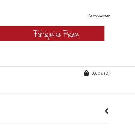
Se connecter
0,00
€
(0)
Plage
de
rix :
28,00€