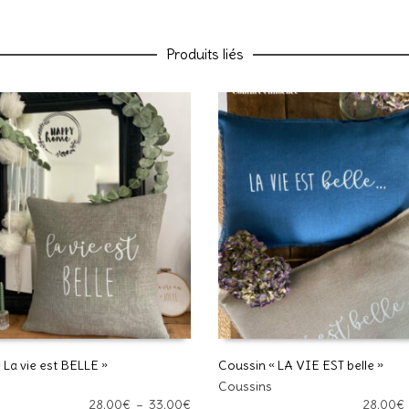
Nom
Produits liés
E-mail
Enregistrer mon nom, mon e-ma
commentaire.
 La vie est BELLE »
Coussin « LA VIE EST belle »
Ce
Ce site utilise Akismet pour réd
Coussins
DES OPTIONS
CHOIX DES OPTIONS
produit
Plage
28,00
€
–
33,00
€
28,00
€
données de vos commentaires s