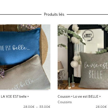
Nom
Produits liés
E-mail
Enregistrer mon nom, mon e-ma
commentaire.
 LA VIE EST belle »
Coussin « La vie est BELLE »
Ce
Ce site utilise Akismet pour réd
Coussins
DES OPTIONS
CHOIX DES OPTIONS
produit
Plage
28,00
€
–
33,00
€
28,00
€
données de vos commentaires s