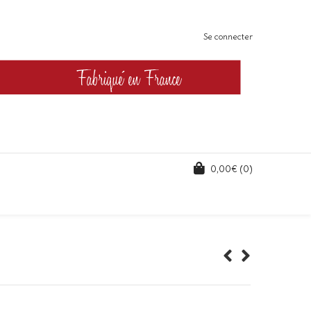
Se connecter
0,00
€
(0)
Plage
de
rix :
28,00€