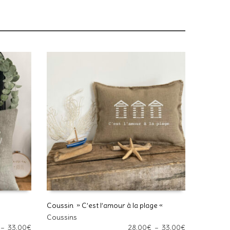
*
*
il et mon site dans le navigateur pour mon prochain
Coussin » C’est l’amour à la plage «
Ce
uire les indésirables.
En savoir plus sur la façon dont les
Coussins
CHOIX DES OPTIONS
produit
Plage
Plage
–
33,00
€
28,00
€
–
33,00
€
ont traitées
.