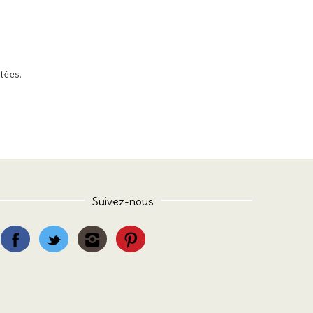
itées
.
Suivez-nous