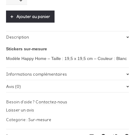
Happy
Home
-
Ajouter au panier
Taille
L
quantity
Description
Stickers sur-mesure
Modèle Happy Home –
Taille : 19,5 x 19,5 cm –
Couleur : Blanc
Informations complémentaires
Avis (0)
Poids
0,01 kg
Il n’y a pas encore d’avis.
Besoin d'aide ?
Contactez-nous
Soyez le premier à laisser votre avis sur “Sticker Happy Home –
Laisser un avis
Taille L”
Categorie :
Sur-mesure
Votre adresse e-mail ne sera pas publiée.
Les champs
obligatoires sont indiqués avec
*