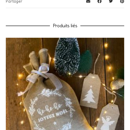
Partager
Votre note
*
Votre avis
*
Produits liés
Nom
*
E-mail
*
Enregistrer mon nom, mon e-mail et mon site dans le
navigateur pour mon prochain commentaire.