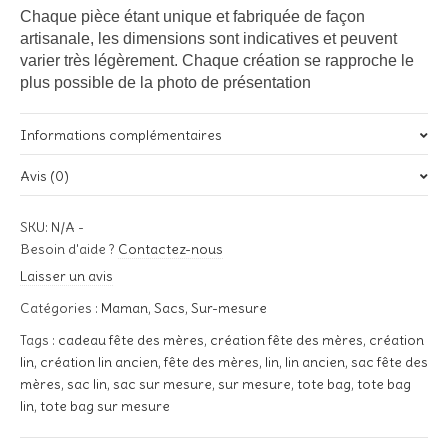
Chaque pièce étant unique et fabriquée de façon
artisanale, les dimensions sont indicatives et peuvent
varier très légèrement. Chaque création se rapproche le
plus possible de la photo de présentation
Informations complémentaires
Avis (0)
Poids
ND
Il n’y a pas encore d’avis.
SKU:
N/A
-
Couleurs pochoir
Soyez le premier à laisser votre avis sur “Tote bag Maman
Besoin d'aide ?
Contactez-nous
« Chérie »”
Noir, Noir pailleté, Gris Anthracite, Rouge, Rouge pailleté,
Laisser un avis
Fuchsia, Bleu Marine, Bleu, Bordeaux, Taupe, Gris, Argent, Or
Votre adresse e-mail ne sera pas publiée.
Les champs
Catégories :
Maman
,
Sacs
,
Sur-mesure
obligatoires sont indiqués avec
*
Tags :
cadeau fête des mères
,
création fête des mères
,
création
Votre note
*
lin
,
création lin ancien
,
fête des mères
,
lin
,
lin ancien
,
sac fête des
mères
,
sac lin
,
sac sur mesure
,
sur mesure
,
tote bag
,
tote bag
lin
,
tote bag sur mesure
Votre avis
*