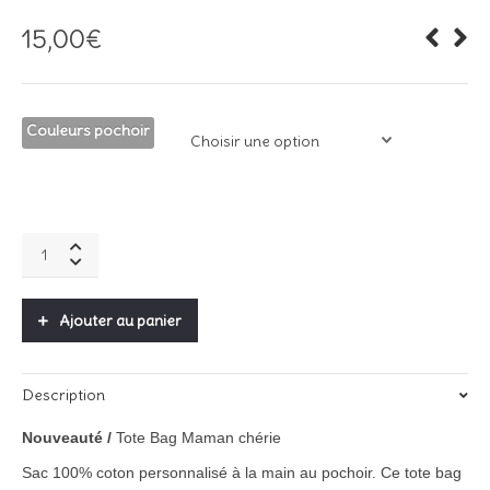
15,00
€
Couleurs pochoir
Tote
bag
Maman
"Chérie"
Ajouter au panier
quantity
Description
Nouveauté /
Tote Bag Maman chérie
Sac 100% coton personnalisé à la main au pochoir.
Ce tote bag