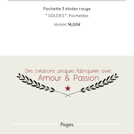
Pochette 3 étoiles rouge
* SOLDES *
,
Pochettes
Le
Le
18,00
€
14,00
€
prix
prix
initial
actuel
était :
est :
18,00€.
14,00€.
Pages