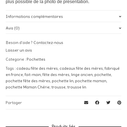
plus possible de la photo de présentation.
Informations complémentaires
Avis (0)
Poids
0,02 kg
Il n’y a pas encore d’avis.
Besoin d'aide ?
Contactez-nous
Soyez le premier à laisser votre avis sur “Pochette « Maman
Laisser un avis
Chérie »”
Categorie :
Pochettes
Votre adresse e-mail ne sera pas publiée.
Les champs
Tags :
cadeau fête des mères
,
cadeaux fête des mères
,
fabriqué
obligatoires sont indiqués avec
*
en france
,
fait-main
,
fête des mères
,
linge ancien
,
pochette
,
Votre note
*
pochette fête des mères
,
pochette lin
,
pochette maman
,
pochette Maman Chérie
,
trousse
,
trousse lin
Votre avis
*
Partager
Produits liés