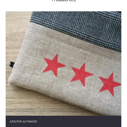
Nom
*
E-mail
*
Enregistrer mon nom, mon e-mail et mon site dans le
navigateur pour mon prochain commentaire.
Ce site utilise Akismet pour réduire les indésirables.
En savoir
plus sur la façon dont les données de vos commentaires sont
traitées
.
AJOUTER AU PANIER