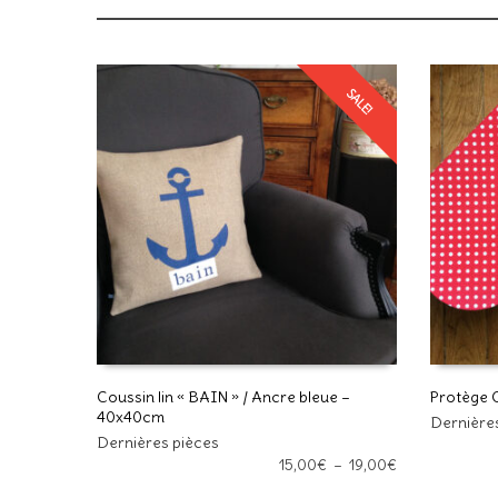
SALE!
Coussin lin « BAIN » / Ancre bleue –
Protège C
40x40cm
Ce
Dernière
CHOIX DES OPTIONS
AJOUTE
produit
Dernières pièces
Plage
a
15,00
€
–
19,00
€
de
plusieurs