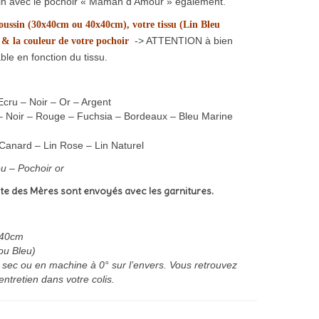
in avec le pochoir « Maman d’Amour » également.
 coussin (30x40cm ou 40x40cm), votre tissu (Lin Bleu
-> ATTENTION à bien
 & la couleur de votre pochoir
 réalisable en fonction du tissu.
Ecru – Noir – Or – Argent
 – Noir – Rouge – Fuchsia – Bordeaux – Bleu Marine
Canard – Lin Rose – Lin Naturel
eu – Pochoir or
ête des Mères sont envoyés avec les garnitures.
x40cm
 ou Bleu)
 sec ou en machine à 0° sur l’envers. Vous retrouvez
tretien dans votre colis.