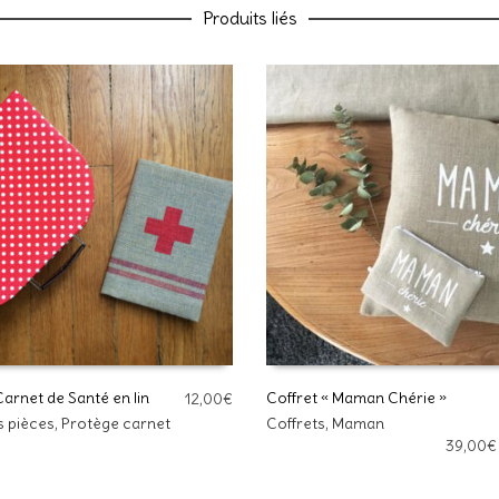
Nom
Produits liés
E-mail
Enregistrer mon nom, mon e-ma
commentaire.
arnet de Santé en lin
Coffret « Maman Chérie »
12,00
€
Ce
Ce site utilise Akismet pour réd
s pièces
,
Protège carnet
Coffrets
,
Maman
R AU PANIER
CHOIX DES OPTIONS
produit
39,00
€
données de vos commentaires s
a
plusieurs