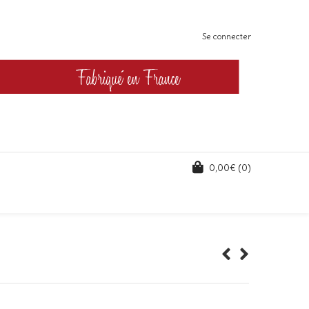
Se connecter
0,00
€
(0)
lage
e
rix :
9,00€