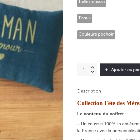
à
Taille coussin
4
Tissus
Couleurs pochoir
Coffret
Ajouter au pan
"Maman
d'Amour"
quantity
Description
Collection Fête des Mèr
Le contenu du coffret :
– Un coussin 100% lin entièreme
la France avec la personnalisa