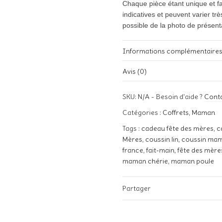
Chaque pièce étant unique et fa
indicatives et peuvent varier t
possible de la photo de présent
Informations complémentaire
Avis (0)
Poids
Il n’y a pas encore d’avis.
SKU:
N/A
-
Besoin d'aide ?
Cont
Taille coussin
Soyez le premier à laisser votr
Catégories :
Coffrets
,
Maman
Tissus
Votre adresse e-mail ne sera pa
Tags :
cadeau fête des mères
,
c
Votre note
*
Mères
,
coussin lin
,
coussin ma
Blan
Couleurs pochoir
france
,
fait-main
,
fête des mère
maman chérie
,
maman poule
Votre avis
Partager