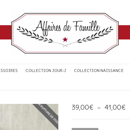
ESSOIRES
COLLECTION JOUR-J
COLLECTION NAISSANCE
EN RUPTURE DE STOCK
P
39,00
€
–
41,00
€
d
p
3