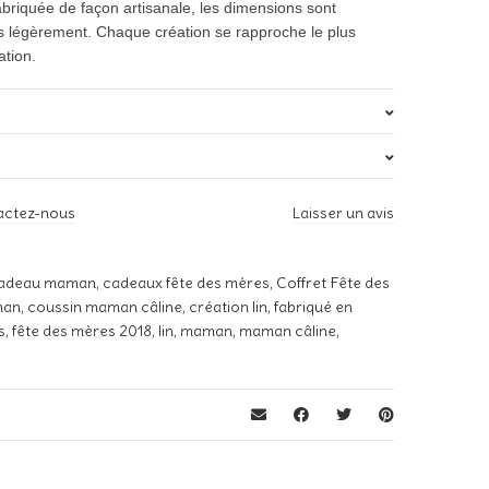
briquée de façon artisanale, les dimensions sont
rès légèrement. Chaque création se rapproche le plus
ation.
s
0,02 kg
actez-nous
Laisser un avis
30x40cm, 40x40cm
e avis sur “Coffret « Maman d’Amour »”
Lin Naturel, Lin Rose, Lin Bleu
s publiée.
Les champs obligatoires sont indiqués avec
*
adeau maman
,
cadeaux fête des mères
,
Coffret Fête des
man
,
coussin maman câline
,
création lin
,
fabriqué en
c, Ecru, Noir, Or, Argent, Rouge, Fuschia, Bordeaux, Bleu
s
,
fête des mères 2018
,
lin
,
maman
,
maman câline
,
Marine
*