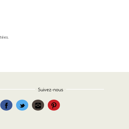
itées
.
Suivez-nous