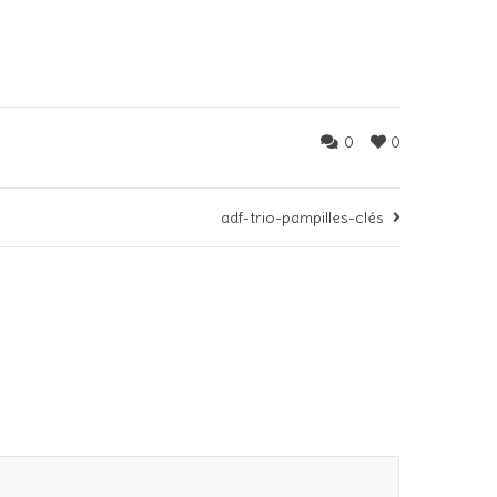
0
0
adf-trio-pampilles-clés