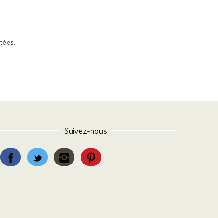
itées
.
Suivez-nous