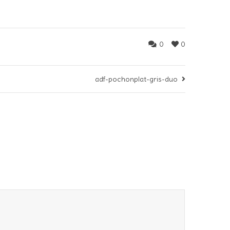
0
0
adf-pochonplat-gris-duo