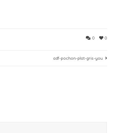
0
0
adf-pochon-plat-gris-you