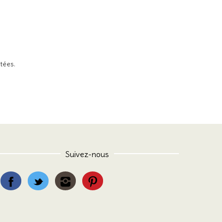
itées
.
Suivez-nous