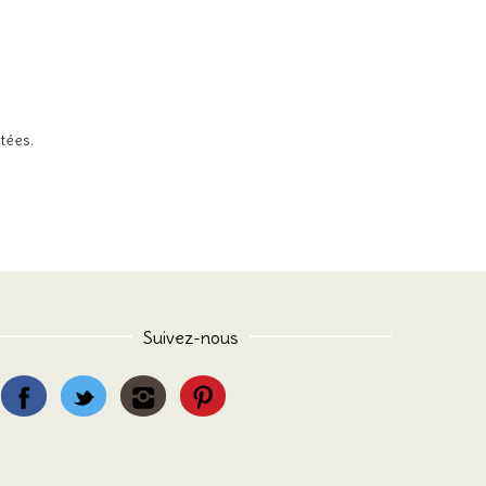
itées
.
Suivez-nous