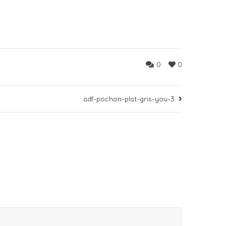
0
0
adf-pochon-plat-gris-you-3