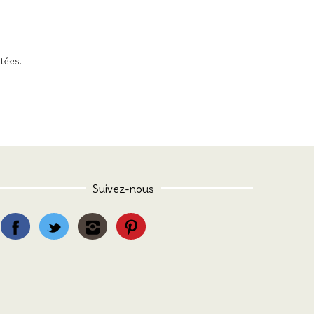
itées
.
Suivez-nous