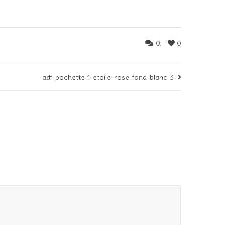
0
0
adf-pochette-1-etoile-rose-fond-blanc-3