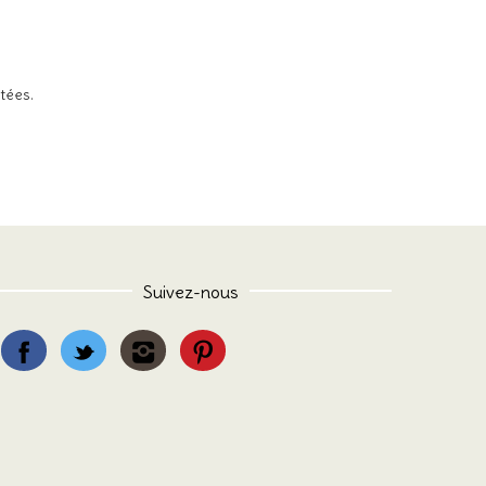
itées
.
Suivez-nous