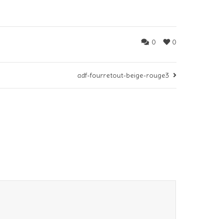
0
0
adf-fourretout-beige-rouge3