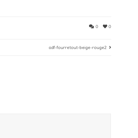
0
0
adf-fourretout-beige-rouge2