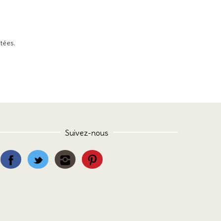
itées
.
Suivez-nous