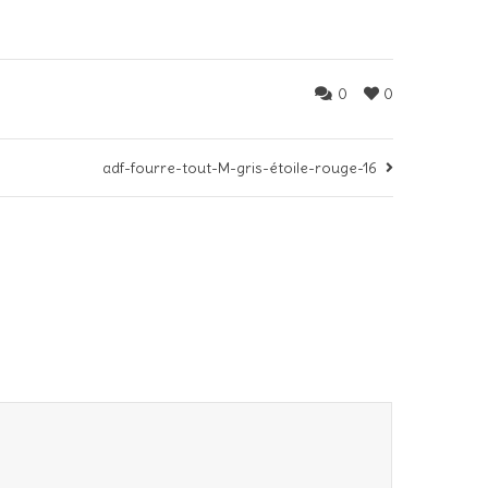
0
0
adf-fourre-tout-M-gris-étoile-rouge-16