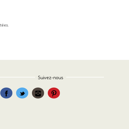
itées
.
Suivez-nous