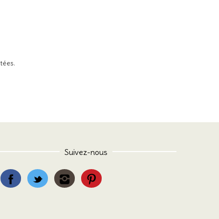
itées
.
Suivez-nous