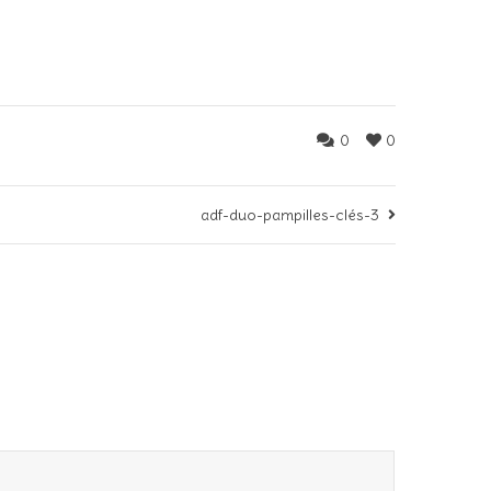
0
0
adf-duo-pampilles-clés-3