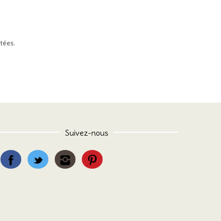
itées
.
Suivez-nous