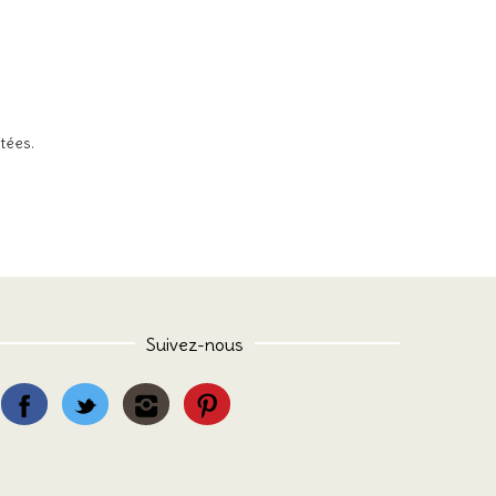
itées
.
Suivez-nous