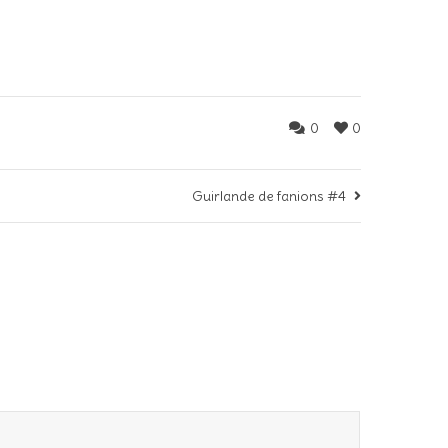
0
0
Guirlande de fanions #4