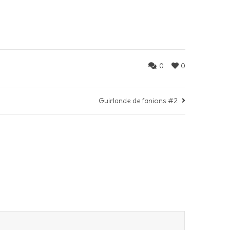
0
0
Guirlande de fanions #2