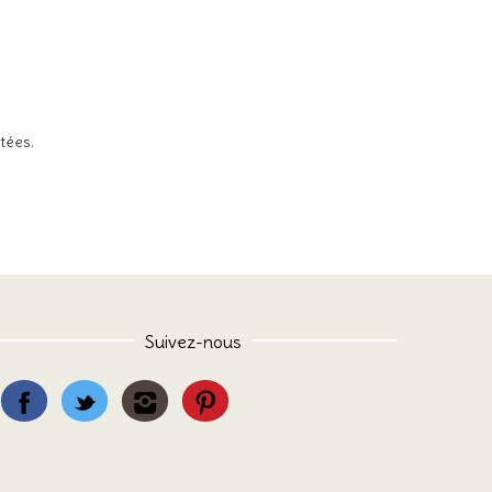
itées
.
Suivez-nous