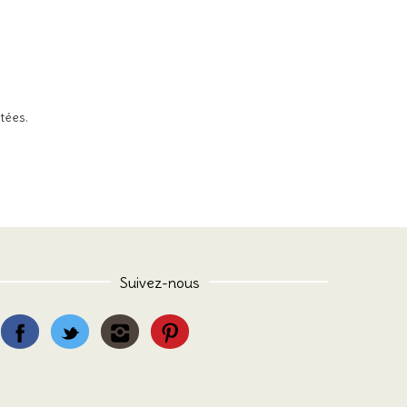
itées
.
Suivez-nous