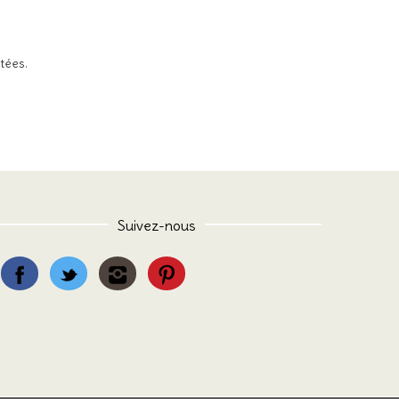
itées
.
Suivez-nous