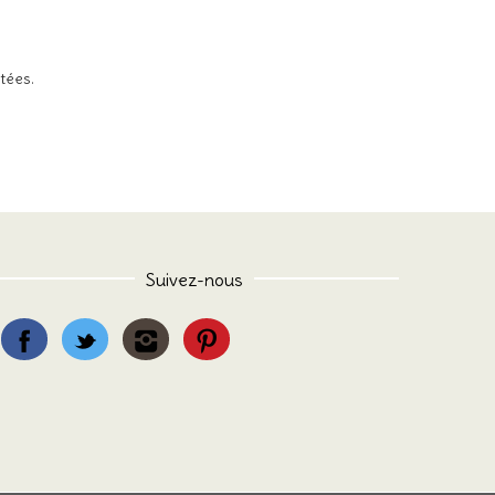
itées
.
Suivez-nous