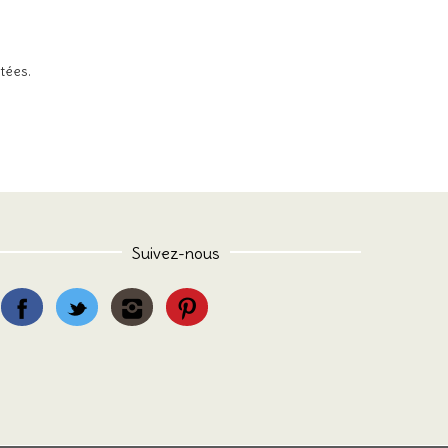
itées
.
Suivez-nous