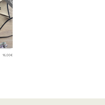
16,00
€