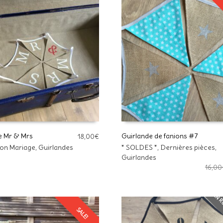
e Mr & Mrs
Guirlande de fanions #7
18,00
€
on Mariage
,
Guirlandes
* SOLDES *
,
Dernières pièces
,
R AU PANIER
AJOUTER AU PANIER
Guirlandes
16,00
EN R
SALE!