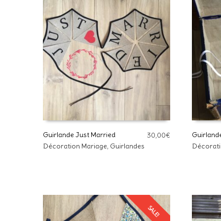
Guirlande Just Married
Guirland
30,00
€
Décoration Mariage
,
Guirlandes
Décorati
AJOUTER AU PANIER
AJOUTE
SALE!