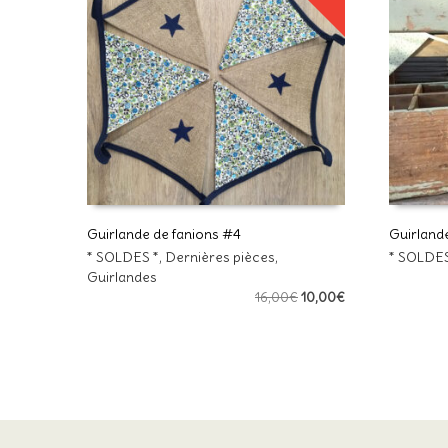
Guirlande de fanions #4
Guirland
* SOLDES *
,
Dernières pièces
,
* SOLDES
AJOUTER AU PANIER
AJOUTE
Guirlandes
Le
Le
16,00
€
10,00
€
prix
prix
initial
actuel
était :
est :
16,00€.
10,00€.