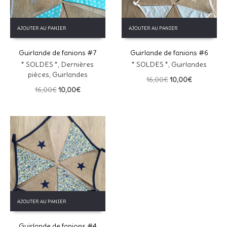
AJOUTER AU PANIER
AJOUTER AU PANIER
Guirlande de fanions #7
Guirlande de fanions #6
* SOLDES *
,
Dernières
* SOLDES *
,
Guirlandes
pièces
,
Guirlandes
Le
Le
16,00
€
10,00
€
Le
Le
prix
prix
16,00
€
10,00
€
prix
prix
initial
actuel
initial
actuel
était :
est :
était :
est :
16,00€.
10,00€.
16,00€.
10,00€.
AJOUTER AU PANIER
Guirlande de fanions #4