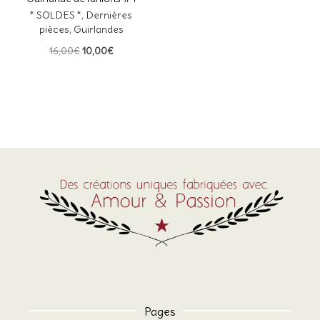
* SOLDES *
,
Dernières
pièces
,
Guirlandes
Le
Le
16,00
€
10,00
€
prix
prix
initial
actuel
était :
est :
16,00€.
10,00€.
Pages