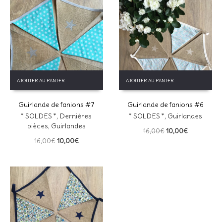
AJOUTER AU PANIER
AJOUTER AU PANIER
Guirlande de fanions #7
Guirlande de fanions #6
* SOLDES *
,
Dernières
* SOLDES *
,
Guirlandes
pièces
,
Guirlandes
Le
Le
16,00
€
10,00
€
Le
Le
prix
prix
16,00
€
10,00
€
prix
prix
initial
actuel
initial
actuel
était :
est :
était :
est :
16,00€.
10,00€.
16,00€.
10,00€.