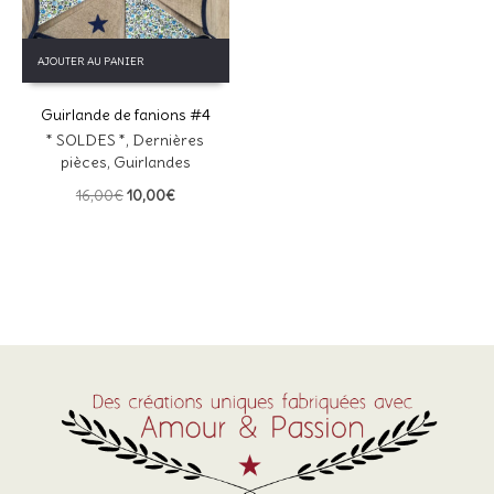
AJOUTER AU PANIER
Guirlande de fanions #4
* SOLDES *
,
Dernières
pièces
,
Guirlandes
Le
Le
16,00
€
10,00
€
prix
prix
initial
actuel
était :
est :
16,00€.
10,00€.