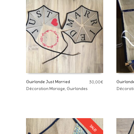
Guirlande Just Married
Guirland
30,00
€
Décoration Mariage
,
Guirlandes
Décorati
AJOUTER AU PANIER
AJOUTE
SALE!