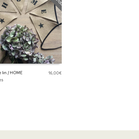
e lin / HOME
16,00
€
es
 SUITE