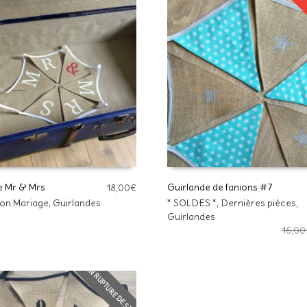
e Mr & Mrs
Guirlande de fanions #7
18,00
€
on Mariage
,
Guirlandes
* SOLDES *
,
Dernières pièces
,
R AU PANIER
AJOUTER AU PANIER
Guirlandes
16,00
EN RUPTURE DE STOCK