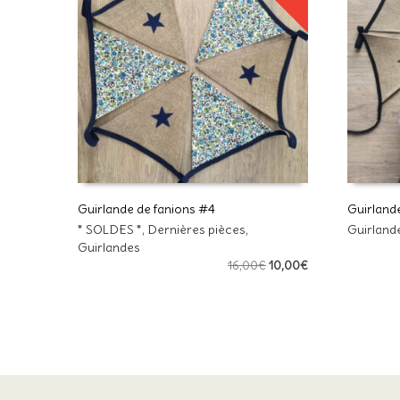
Guirlande de fanions #4
Guirland
* SOLDES *
,
Dernières pièces
,
Guirland
AJOUTER AU PANIER
LIRE LA
Guirlandes
Le
Le
16,00
€
10,00
€
prix
prix
initial
actuel
était :
est :
16,00€.
10,00€.