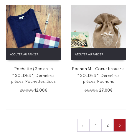
AJOUTER AU PANIER
AJOUTER AU PANIER
Pochette / Sac en lin
Pochon M – Coeur broderie
* SOLDES *
,
Dernières
* SOLDES *
,
Dernières
pièces
,
Pochettes
,
Sacs
pièces
,
Pochons
Le
Le
Le
Le
20,00
€
12,00
€
36,00
€
27,00
€
prix
prix
prix
prix
initial
actuel
initial
actuel
était :
est :
était :
est :
20,00€.
12,00€.
36,00€.
27,00€.
←
1
2
3