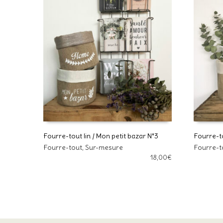
Fourre-tout lin / Mon petit bazar N°3
Fourre-to
Ce
Ce
Fourre-tout
,
Sur-mesure
Fourre-t
CHOIX DES OPTIONS
CHOIX 
produit
produit
18,00
€
a
a
plusieurs
plusieurs
variations.
variations.
Les
Les
options
options
peuvent
peuvent